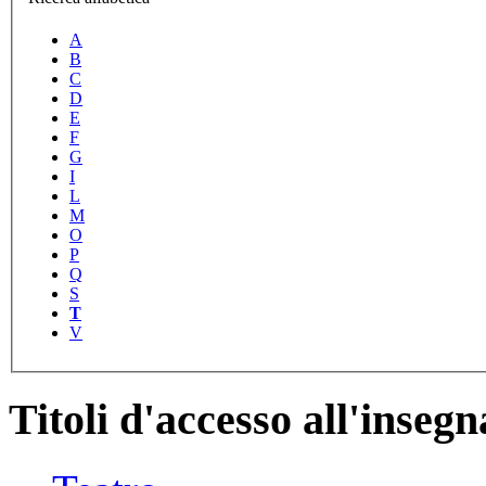
A
B
C
D
E
F
G
I
L
M
O
P
Q
S
T
V
Titoli d'accesso all'inse