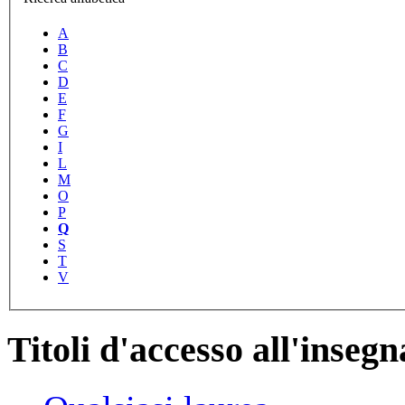
A
B
C
D
E
F
G
I
L
M
O
P
Q
S
T
V
Titoli d'accesso all'inse