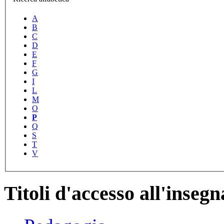
A
B
C
D
E
F
G
I
L
M
O
P
Q
S
T
V
Titoli d'accesso all'inse