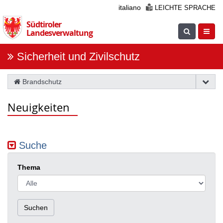
Überspringen
italiano
LEICHTE SPRACHE
Sie
Südtiroler
die
Suche
Navig
Landesverwaltung
Navigation
einblenden
öfnne
Sicherheit und Zivilschutz
Brandschutz
Neuigkeiten
Suche
Thema
Suchen