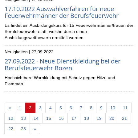
17.10.2022 Auswahlverfahren für neue
Feuerwehrmänner der Berufsfeuerwehr
Es findet ein Ausbildungskurs für 15 Feuerwehrmänner/frauen der
Berufsfeuerwehr statt, welche durch einen
Ausbildungswettbewerb ermittelt werden.
Neuigkeiten | 27.09.2022
27.09.2022 - Neue Dienstkleidung bei der
Berufsfeuerwehr Bozen
Hochsichtbare Warnkleidung mit Schutz gegen Hitze und
Flammen
(current)
«
1
2
3
4
5
6
7
8
9
10
11
12
13
14
15
16
17
18
19
20
21
22
23
»