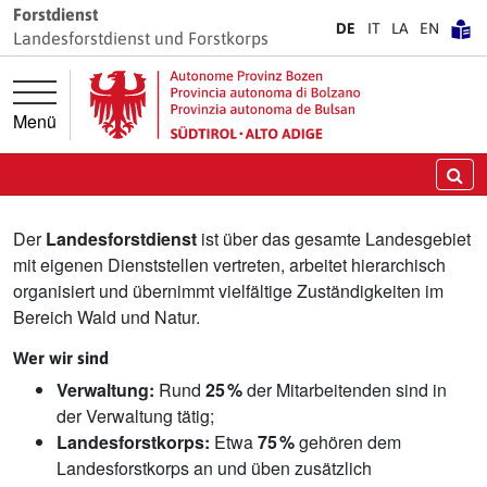
Springe direkt zur Hauptnavigation
Springe direkt zum Inhalt
Forstdienst
DE
IT
LA
EN
Landesforstdienst und Forstkorps
Menü
Landesforstdienst
Su
Der
Landesforstdienst
ist über das gesamte Landesgebiet
mit eigenen Dienststellen vertreten, arbeitet hierarchisch
organisiert und übernimmt vielfältige Zuständigkeiten im
Bereich Wald und Natur.
Wer wir sind
Verwaltung:
Rund
25 %
der Mitarbeitenden sind in
der Verwaltung tätig;
Landesforstkorps:
Etwa
75 %
gehören dem
Landesforstkorps an und üben zusätzlich