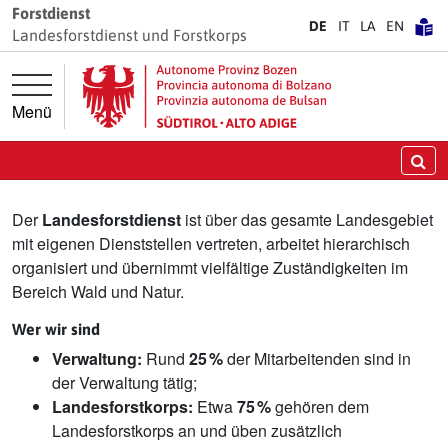
Springe direkt zur Hauptnavigation
Springe direkt zum Inhalt
Forstdienst
DE
IT
LA
EN
Landesforstdienst und Forstkorps
Menü
Landesforstdienst
Su
Der
Landesforstdienst
ist über das gesamte Landesgebiet
mit eigenen Dienststellen vertreten, arbeitet hierarchisch
organisiert und übernimmt vielfältige Zuständigkeiten im
Bereich Wald und Natur.
Wer wir sind
Verwaltung:
Rund
25 %
der Mitarbeitenden sind in
der Verwaltung tätig;
Landesforstkorps:
Etwa
75 %
gehören dem
Landesforstkorps an und üben zusätzlich