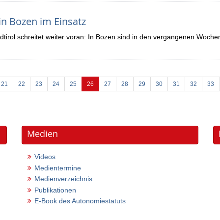
in Bozen im Einsatz
üdtirol schreitet weiter voran: In Bozen sind in den vergangenen Woch
(current)
21
22
23
24
25
26
27
28
29
30
31
32
33
Medien
Videos
Medientermine
Medienverzeichnis
Publikationen
E-Book des Autonomiestatuts