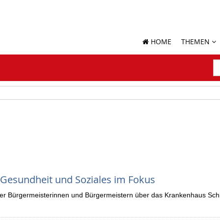
HOME
THEMEN
S
N
S
 Gesundheit und Soziales im Fokus
r Bürgermeisterinnen und Bürgermeistern über das Krankenhaus Sch