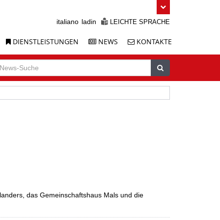
italiano
ladin
LEICHTE SPRACHE
DIENSTLEISTUNGEN
NEWS
KONTAKTE
uche
ews-
Suchen
uche
landers, das Gemeinschaftshaus Mals und die